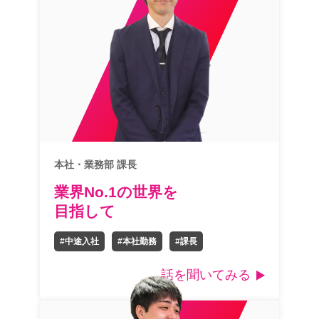
本社・業務部 課長
業界No.1の世界を
目指して
#中途入社
#本社勤務
#課長
話を聞いてみる