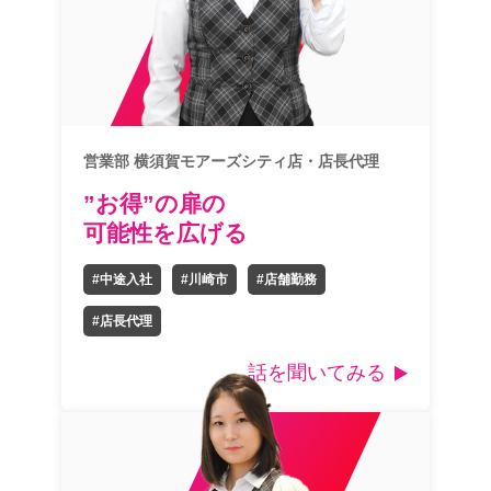
営業部 横須賀モアーズシティ店・店長代理
”お得”の扉の
可能性を広げる
#中途入社
#川崎市
#店舗勤務
#店長代理
話を聞いてみる