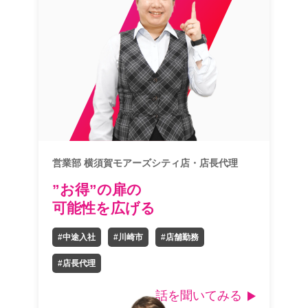
営業部 横須賀モアーズシティ店・店長代理
”お得”の扉の
可能性を広げる
#中途入社
#川崎市
#店舗勤務
#店長代理
話を聞いてみる