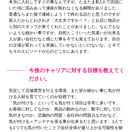
本当に入社してすぐの事なんですが、たまたま私1人で店頭に
いた頃に混みあって連絡が取れなくなる瞬間がありました。
普通ならまた後で連絡しよう！で終わる話だと思うのですが
新人だからとわざわざ「大丈夫ですか！？」とお店に他店か
ら別のスタッフが来てくれたことがありました。なんでもな
いような細かい事ですが、自然とこういった気遣いが出来る
人が多い会社だなと感じた事を今でも覚えております。自分
の立場が変わっても実施していかないといけないな、と今で
もそのエピソードが心のどこかにあります。
今後のキャリアに対する目標を教えてく
ださい。
安定して店舗運営を行える環境、また皆が細かい事に気が付
ける人材を育てていくのが目標です。
「気が付ける」といっても気が付く項目は非常に多いです。
お客様に対してなのか、商品の動向なのか、数字に対しての
気付きなのか、店舗内の問題・会社内の問題点なのかなど、
気が付ける＝アンテナを張る事が出来るだと思います。1人で
も1つでも気が付いたことで会社全体が盛り上がる可能性を秘