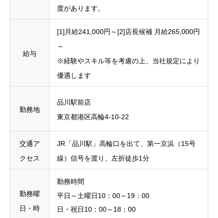
度があります。
[1]月給241,000円～[2]店長候補 月給265,000円
～
給与
※経験やスキル等を考慮の上、当社規定により
優遇します
品川駅前店
勤務地
東京都港区高輪4-10-22
交通ア
JR「品川駅」高輪口を出て、第一京浜（15号
クセス
線）信号を渡り、左折徒歩1分
勤務時間
勤務曜
平日～土曜日
10
：
00
～
19
：
00
日・時
日・祝日
10
：
00
～
18
：
00